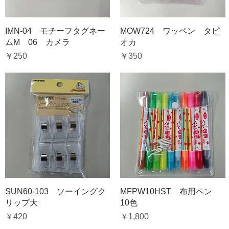
クイックビュー
クイックビュー
IMN-04 モチーフタグネー
MOW724 ワッペン タピ
ムM 06 カメラ
オカ
価格
価格
￥250
￥350
クイックビュー
クイックビュー
SUN60-103 ソーイングク
MFPW10HST 布用ペン
リップ大
10色
価格
価格
￥420
￥1,800