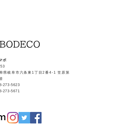
マボ
353
阜県岐阜市六条東1丁目2番4-1 笠原第
階
-273-5623
-273-5671