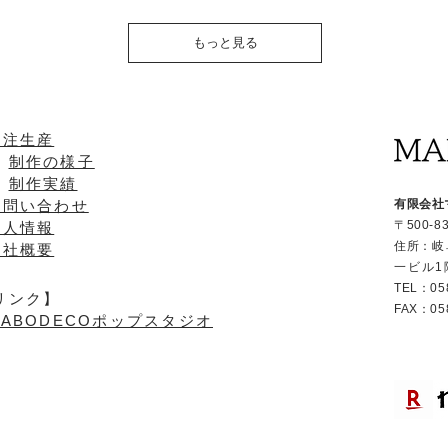
もっと見る
受注生産
制作の様子
制作実績
お問い合わせ
有限会社
〒500-8
求人情報
住所：
岐
会社概要
一ビル1
TEL：058
リンク】
FAX：058
MABODECOポップスタジオ