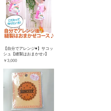
クイックビュー
【自分でアレンジ♥】サコッ
シュ【縫製はおまかせ♪】
価格
￥3,000