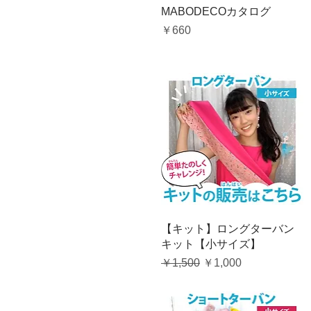
クイックビュー
MABODECOカタログ
価格
￥660
クイックビュー
【キット】ロングターバン
キット【小サイズ】
通常価格
セール価格
￥1,500
￥1,000