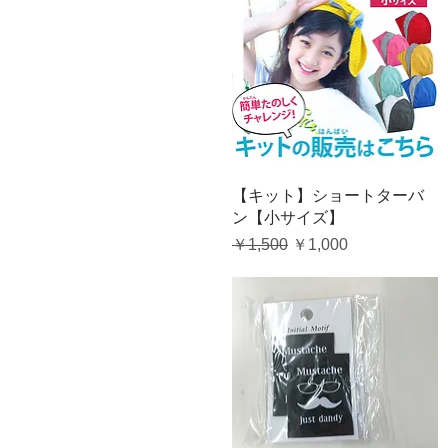
クイックビュー
【キット】ショートターバ
ン【小サイズ】
通常価格
セール価格
￥1,500
￥1,000