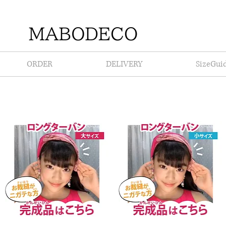
ORDER
DELIVERY
SizeGui