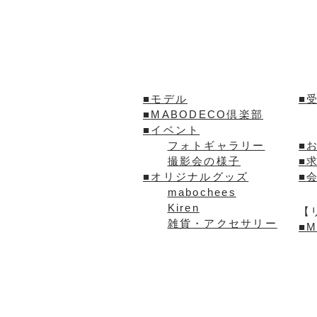
■モデル
■
■
MABODECO倶楽部
■
イベント
フォトギャラリー
■
撮影会の様子
■
■
オリジナルグッズ
■
mabochees
Kiren
【
雑貨・アクセサリー
■