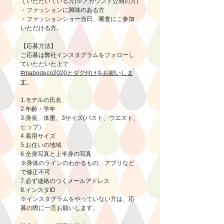
ていただいている方(※アカウント公開の方)
・ファッションに興味のある方
・ファッションショー当日、審査にご参加
いただける方。
【応募方法】
ご応募は弊社インスタグラムをフォローし
ていただいた上で
#mabodeco2020とダグ付けをお願いしま
す
。
1.モデルの氏名
2.年齢・学年
3.身長、体重、3サイズ(バスト、ウエスト、
ヒップ）
4.着用サイズ
5.お住いの地域
6.全身写真と上半身の写真
※身体のラインのわかるもの、アプリなど
で修正不可
7.必ず連絡のつくメールアドレス
8.インスタID
※インスタグラムをやっていない方は、応
募の際に一言お願いします。