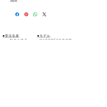
78cm
■
受注生産
■モデル
制作の様子
■
MABODECO倶楽部
制作実績
■
イベント
■
お問い合わせ
フォトギャラリー
■
求人情報
撮影会の様子
■
会社概要
■
オリジナルグッズ
mabochees
Kiren
雑貨・アクセサリー
【リンク】
■MABODECOポップスタジオ