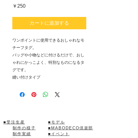
価
￥250
格
カートに追加する
ワンポイントに使用できるおしゃれなモ
チーフタグ。
バッグや小物などに付けるだけで、おし
ゃれにかっこよく、特別なものになるタ
グです。
縫い付けタイプ
■
受注生産
■モデル
制作の様子
■
MABODECO倶楽部
制作実績
■
イベント