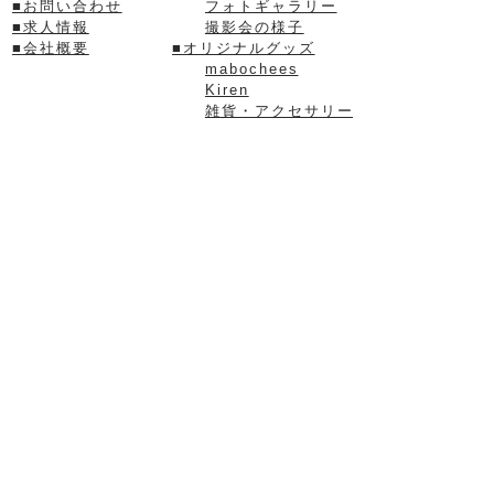
■
お問い合わせ
フォトギャラリー
■
求人情報
撮影会の様子
■
会社概要
■
オリジナルグッズ
mabochees
Kiren
雑貨・アクセサリー
【リンク】
■MABODECOポップスタジオ
有限会社マボ
〒500-8353
住所：
岐阜県岐阜市六条東1丁目2番4-1
笠原第一ビル1階
TEL：058-273-5623
FAX：058-273-5671