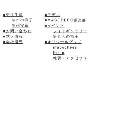
■
受注生産
■モデル
制作の様子
■
MABODECO倶楽部
制作実績
■
イベント
■
お問い合わせ
フォトギャラリー
■
求人情報
撮影会の様子
■
会社概要
■
オリジナルグッズ
mabochees
Kiren
雑貨・アクセサリー
【リンク】
■MABODECOポップスタジオ
有限会社マボ
〒500-8353
住所：
岐阜県岐阜市六条東1丁目2番4-1